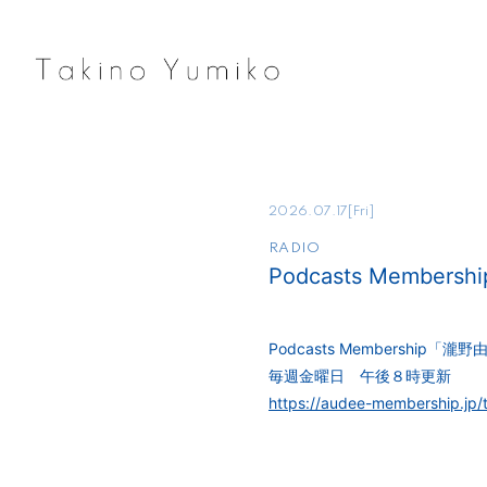
2026.07.17
[Fri]
RADIO
Podcasts Membe
Podcasts Membership「
毎週金曜日 午後８時更新
https://audee-membership.jp/