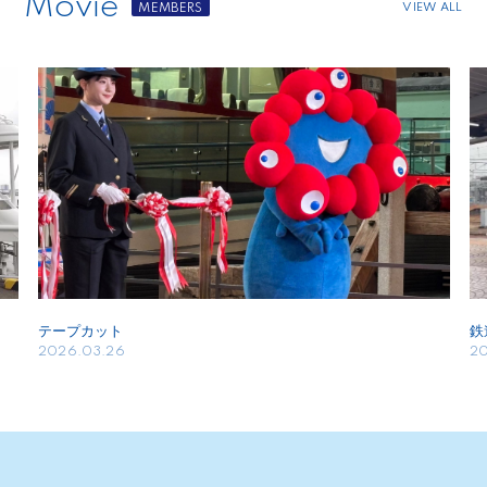
Movie
VIEW ALL
テープカット
鉄
2026.03.26
20