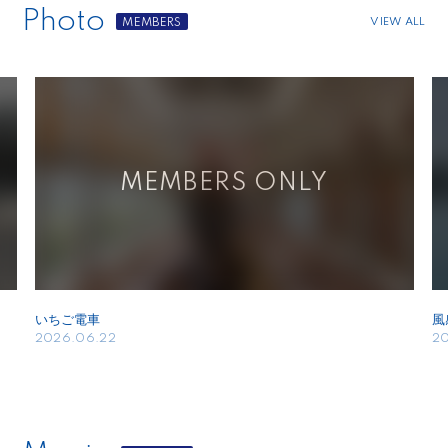
Photo
VIEW ALL
いちご電車
風
2026.06.22
20