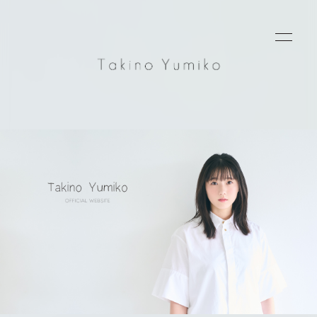
Home
News
Schedule
Profile
Goods
Blog
Photo
Movie
Contact
会員登録
ログイン