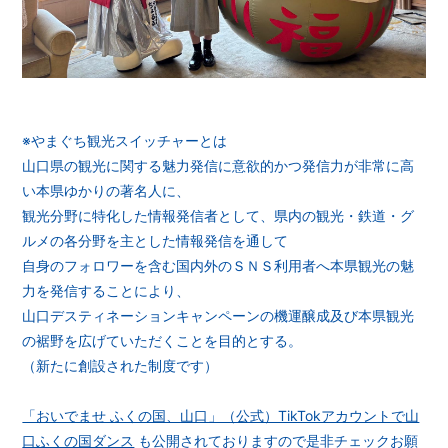
※やまぐち観光スイッチャーとは
山口県の観光に関する魅力発信に意欲的かつ発信力が非常に高
い本県ゆかりの著名人に、
観光分野に特化した情報発信者として、県内の観光・鉄道・グ
ルメの各分野を主とした情報発信を通して
自身のフォロワーを含む国内外のＳＮＳ利用者へ本県観光の魅
力を発信することにより、
山口デスティネーションキャンペーンの機運醸成及び本県観光
の裾野を広げていただくことを目的とする。
（新たに創設された制度です）
「おいでませ ふくの国、山口」（公式）TikTokアカウントで山
口ふくの国ダンス
も公開されておりますので是非チェックお願