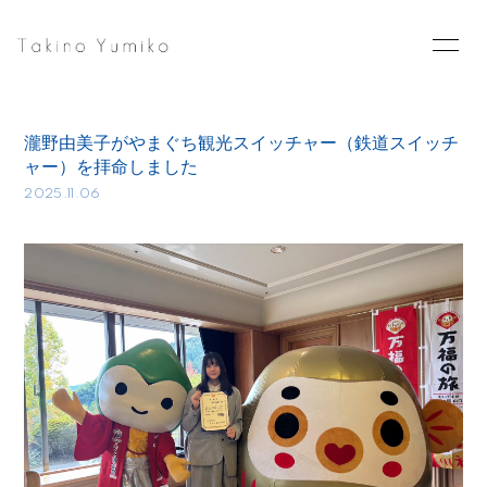
Home
News
瀧野由美子がやまぐち観光スイッチャー（鉄道スイッチ
Schedule
Profile
ャー）を拝命しました
2025.11.06
Goods
Blog
Photo
Movie
Contact
会員登録
ログイン