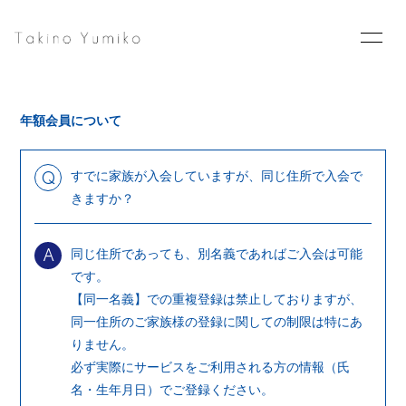
Home
News
年額会員について
Schedule
Profile
Goods
Blog
すでに家族が入会していますが、同じ住所で入会で
Q
きますか？
Photo
Movie
同じ住所であっても、別名義であればご入会は可能
Contact
A
です。
【同一名義】での重複登録は禁止しておりますが、
同一住所のご家族様の登録に関しての制限は特にあ
りません。
必ず実際にサービスをご利用される方の情報（氏
会員登録
ログイン
名・生年月日）でご登録ください。