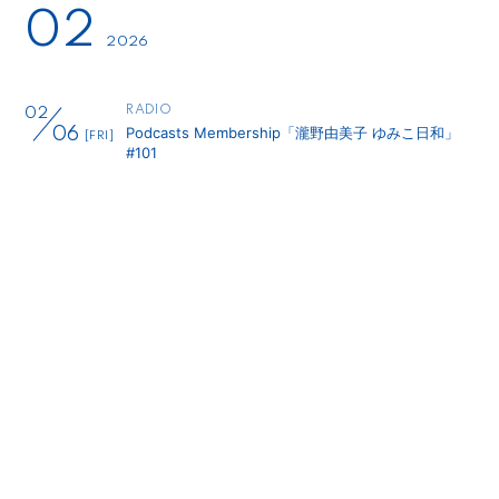
02
2026
RADIO
02
Podcasts Membership「瀧野由美子 ゆみこ日和」
06
[FRI]
#101
RADIO
02
Podcasts Membership「瀧野由美子 ゆみこ日和」
13
[FRI]
#102
RADIO
02
Podcasts Membership「瀧野由美子 ゆみこ日和」
20
[FRI]
#103
TV
02
KRY山口放送 開局70周年記念特番 MY STYLE やまぐ
27
[FRI]
ち 〜自撮りとクイズで新発見!?〜
RADIO
02