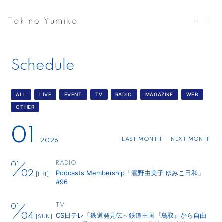
Home
News
Schedule
Schedule
Profile
Goods
Blog
ALL
LIVE
EVENT
TV
RADIO
MAGAZINE
WEB
OTHER
Photo
Movie
01
Contact
LAST MONTH
NEXT MONTH
2026
RADIO
01
Podcasts Membership「瀧野由美子 ゆみこ日和」
02
[FRI]
#96
会員登録
ログイン
TV
01
CS日テレ「鉄道発見伝～鉄道王国『鳥取』から自由
04
[SUN]